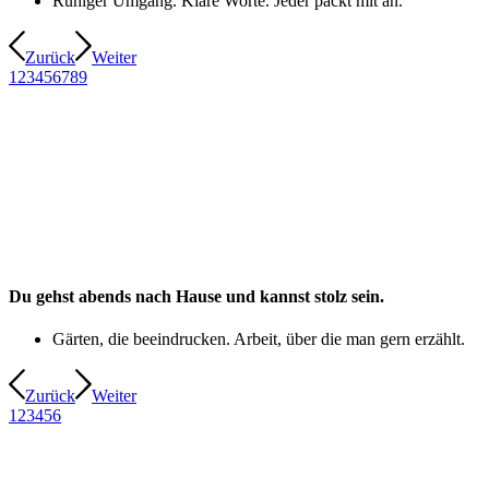
Ruhiger Umgang. Klare Worte. Jeder packt mit an.
Zurück
Weiter
1
2
3
4
5
6
7
8
9
Du gehst abends nach Hause und kannst stolz sein.
Gärten, die beeindrucken. Arbeit, über die man gern erzählt.
Zurück
Weiter
1
2
3
4
5
6