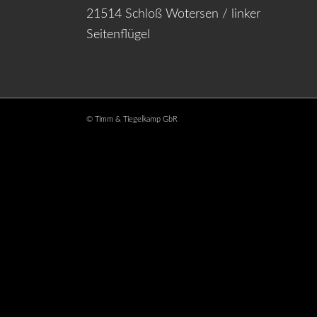
21514 Schloß Wotersen / linker
Seitenflügel
© Timm & Tiegelkamp GbR