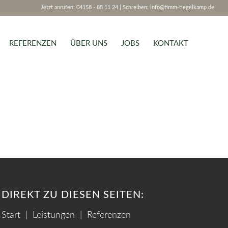
Jetzt anrufen: 04158 - 88 11 24 | Schreiben:
info@timm-tiegelkamp.de
REFERENZEN
ÜBER UNS
JOBS
KONTAKT
DIREKT ZU DIESEN SEITEN:
Start
|
Leistungen
|
Referenzen